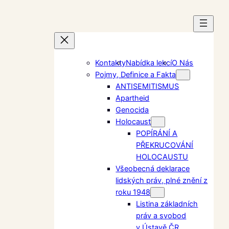
Prejsť
na
obsah
Kontakty
Nabídka lekcí
O Nás
Pojmy, Definice a Fakta
ANTISEMITISMUS
Apartheid
Genocida
Holocaust
POPÍRÁNÍ A
PŘEKRUCOVÁNÍ
HOLOCAUSTU
Všeobecná deklarace
lidských práv, plné znění z
roku 1948
Listina základních
práv a svobod
v Ústavě ČR