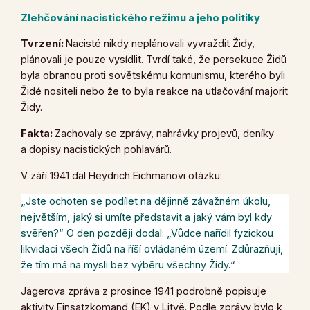
Zlehčování nacistického režimu a jeho politiky
Tvrzení:
Nacisté nikdy neplánovali vyvraždit Židy,
plánovali je pouze vysídlit. Tvrdí také, že persekuce Židů
byla obranou proti sovětskému komunismu, kterého byli
Židé nositeli nebo že to byla reakce na utlačování majorit
Židy.
Fakta:
Zachovaly se zprávy, nahrávky projevů, deníky
a dopisy nacistických pohlavárů.
V září 1941 dal Heydrich Eichmanovi otázku:
„Jste ochoten se podílet na dějinně závažném úkolu,
největším, jaký si umíte představit a jaký vám byl kdy
svěřen?“
O den později dodal:
„Vůdce nařídil fyzickou
likvidaci všech Židů na říší ovládaném území. Zdůrazňuji,
že tím má na mysli bez výběru všechny Židy.“
Jägerova zpráva z prosince 1941 podrobně popisuje
aktivity Einsatzkomand (EK) v Litvě. Podle zprávy bylo k