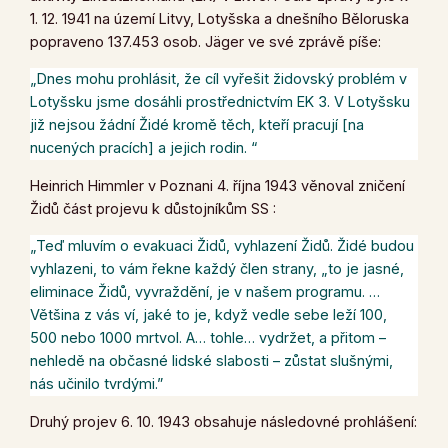
1. 12. 1941 na území Litvy, Lotyšska a dnešního Běloruska
popraveno 137.453 osob.
Jäger ve své zprávě
píše:
„Dnes mohu prohlásit, že cíl vyřešit židovský problém v
Lotyšsku jsme dosáhli prostřednictvím EK 3. V Lotyšsku
již nejsou žádní Židé kromě těch, kteří pracují [na
nucených pracích] a jejich rodin. “
Heinrich Himmler v Poznani 4. října 1943 věnoval zničení
Židů část projevu k důstojníkům SS :
„Teď mluvím o evakuaci Židů, vyhlazení Židů. Židé budou
vyhlazeni, to vám řekne každý člen strany, „to je jasné,
eliminace Židů, vyvraždění, je v našem programu. …
Většina z vás ví, jaké to je, když vedle sebe leží 100,
500 nebo 1000 mrtvol. A… tohle… vydržet, a přitom –
nehledě na občasné lidské slabosti – zůstat slušnými,
nás učinilo tvrdými.”
Druhý projev 6. 10. 1943 obsahuje následovné prohlášení: