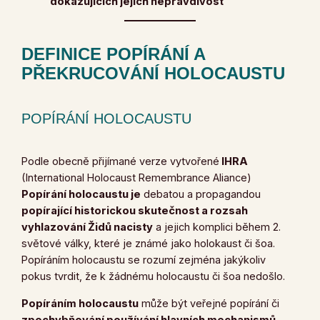
dokazujících jejich nepravdivost
DEFINICE POPÍRÁNÍ A
PŘEKRUCOVÁNÍ HOLOCAUSTU
POPÍRÁNÍ HOLOCAUSTU
Podle obecně přijímané verze vytvořené
IHRA
(International Holocaust Remembrance Aliance)
Popírání holocaustu je
debatou a propagandou
popírající historickou skutečnost a rozsah
vyhlazování Židů nacisty
a jejich komplici během 2.
světové války, které je známé jako holokaust či šoa.
Popíráním holocaustu se rozumí zejména jakýkoliv
pokus tvrdit, že k žádnému holocaustu či šoa nedošlo.
Popíráním holocaustu
může být veřejné popírání či
zpochybňování používání hlavních mechanismů