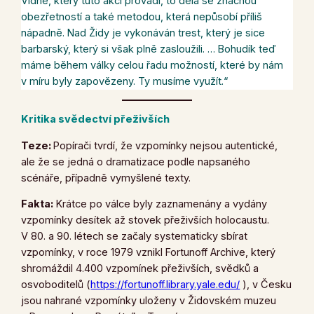
Vídně, který tuto akci provádí, to dělá se značnou
obezřetností a také metodou, která nepůsobí příliš
nápadně. Nad Židy je vykonáván trest, který je sice
barbarský, který si však plně zasloužili. … Bohudík teď
máme během války celou řadu možností, které by nám
v míru byly zapovězeny. Ty musíme využít.“
Kritika svědectví přeživších
Teze:
Popírači tvrdí, že vzpomínky nejsou autentické,
ale že se jedná o dramatizace podle napsaného
scénáře, případně vymyšlené texty.
Fakta:
Krátce po válce byly zaznamenány a vydány
vzpomínky desítek až stovek přeživších holocaustu.
V 80. a 90. létech se začaly systematicky sbírat
vzpomínky, v roce 1979 vznikl Fortunoff Archive, který
shromáždil 4.400 vzpomínek přeživších, svědků a
osvoboditelů (
https://fortunoff.library.yale.edu/
), v Česku
jsou nahrané vzpomínky uloženy v Židovském muzeu