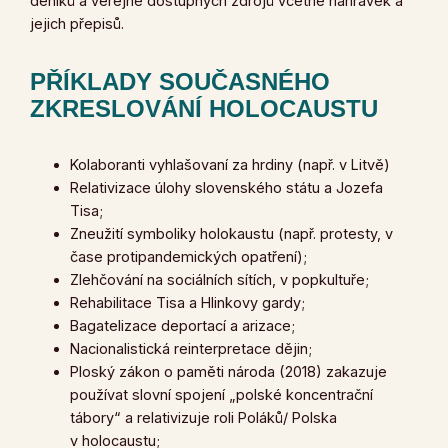
deníků a veřejně dostupných zdrojů včetně nahrávek a
jejich přepisů.
PŘÍKLADY SOUČASNÉHO
ZKRESLOVÁNÍ HOLOCAUSTU
Kolaboranti vyhlašovaní za hrdiny (např. v Litvě)
Relativizace úlohy slovenského státu a Jozefa
Tisa;
Zneužití symboliky holokaustu (např. protesty, v
čase protipandemických opatření);
Zlehčování na sociálních sítích, v popkultuře;
Rehabilitace Tisa a Hlinkovy gardy;
Bagatelizace deportací a arizace;
Nacionalistická reinterpretace dějin;
Ploský zákon o paměti národa (2018) zakazuje
používat slovní spojení „polské koncentrační
tábory“ a relativizuje roli Poláků/ Polska
v holocaustu;