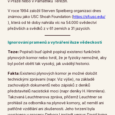
v Praze nebo v Památníku Terezín.
V roce 1994 založil Sterven Spielberg organizaci dnes
známou jako USC Shoah Foundation (
https://sfi.usc.edu/
), která od té doby nahrála víc na 54.000 svědectví
přeživších a svědků z v 61 zemích a 31 jazycích.
Ignorování pramenů a vytváření iluze vědeckosti
Teze:
Popírači buď úplně popírají existenci funkčních
plynových komor nebo tvrdí, že je fyzicky nemožné, aby
byl počet obětí tak vysoký, jak uvádějí historici.
Fakta:
Existenci plynových komor je možné doložit
technickými zprávami (napr. Viz výše), na základě
zachovalých dokumentů nebo zápisků z deníků
představitelů nacistické moci (napr deníky H. Himmlera).
Takzvaná Leuchtnerova zpráva, přičemž Leuchtner se
prohlásil za odborníka na plynové komory, ač neměl ani
patřičné vzdělání ani zkušenosti. Jeho tvrzení byla
vyvrácena v procesu Debora Lipstadt versus David Irving