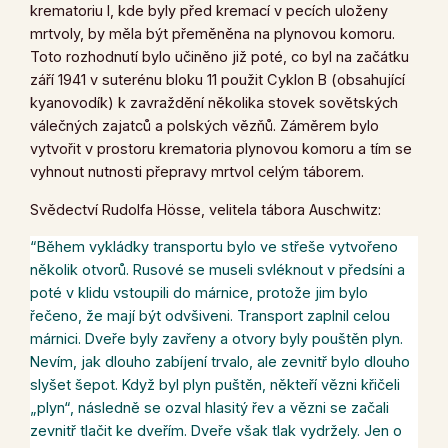
krematoriu I, kde byly před kremací v pecích uloženy
mrtvoly, by měla být přeměněna na plynovou komoru.
Toto rozhodnutí bylo učiněno již poté, co byl na začátku
září 1941 v suterénu bloku 11 použit Cyklon B (obsahující
kyanovodík) k zavraždění několika stovek sovětských
válečných zajatců a polských vězňů. Záměrem bylo
vytvořit v prostoru krematoria plynovou komoru a tím se
vyhnout nutnosti přepravy mrtvol celým táborem.
Svědectví Rudolfa Hösse, velitela tábora Auschwitz:
“Během vykládky transportu bylo ve střeše vytvořeno
několik otvorů. Rusové se museli svléknout v předsíni a
poté v klidu vstoupili do márnice, protože jim bylo
řečeno, že mají být odvšiveni. Transport zaplnil celou
márnici. Dveře byly zavřeny a otvory byly pouštěn plyn.
Nevím, jak dlouho zabíjení trvalo, ale zevnitř bylo dlouho
slyšet šepot. Když byl plyn puštěn, někteří vězni křičeli
„plyn“, následně se ozval hlasitý řev a vězni se začali
zevnitř tlačit ke dveřím. Dveře však tlak vydržely. Jen o