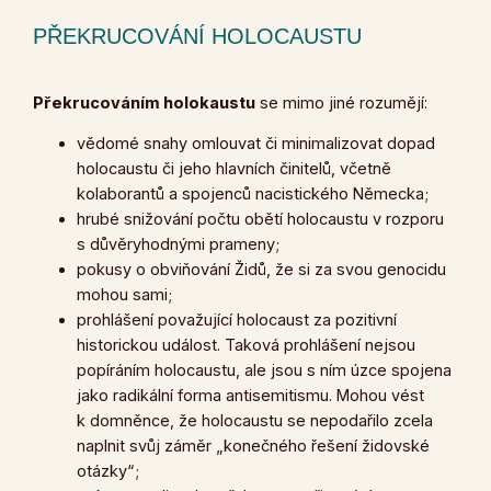
PŘEKRUCOVÁNÍ HOLOCAUSTU
Překrucováním holokaustu
se mimo jiné rozumějí:
vědomé snahy omlouvat či minimalizovat dopad
holocaustu či jeho hlavních činitelů, včetně
kolaborantů a spojenců nacistického Německa;
hrubé snižování počtu obětí holocaustu v rozporu
s důvěryhodnými prameny;
pokusy o obviňování Židů, že si za svou genocidu
mohou sami;
prohlášení považující holocaust za pozitivní
historickou událost. Taková prohlášení nejsou
popíráním holocaustu, ale jsou s ním úzce spojena
jako radikální forma antisemitismu. Mohou vést
k domněnce, že holocaustu se nepodařilo zcela
naplnit svůj záměr „konečného řešení židovské
otázky“;