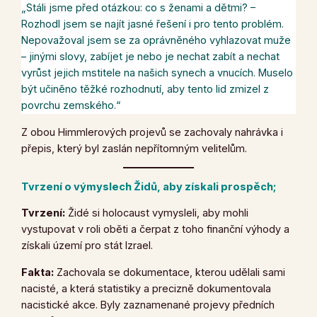
„Stáli jsme před otázkou: co s ženami a dětmi? –
Rozhodl jsem se najít jasné řešení i pro tento problém.
Nepovažoval jsem se za oprávněného vyhlazovat muže
– jinými slovy, zabíjet je nebo je nechat zabít a nechat
vyrůst jejich mstitele na našich synech a vnucích. Muselo
být učiněno těžké rozhodnutí, aby tento lid zmizel z
povrchu zemského.“
Z obou Himmlerových projevů se zachovaly nahrávka i
přepis, který byl zaslán nepřítomným velitelům.
Tvrzení o výmyslech Židů, aby získali prospěch;
Tvrzení:
Židé si holocaust vymysleli, aby mohli
vystupovat v roli oběti a čerpat z toho finanční výhody a
získali území pro stát Izrael.
Fakta:
Zachovala se dokumentace, kterou udělali sami
nacisté, a která statistiky a precizně dokumentovala
nacistické akce. Byly zaznamenané projevy předních