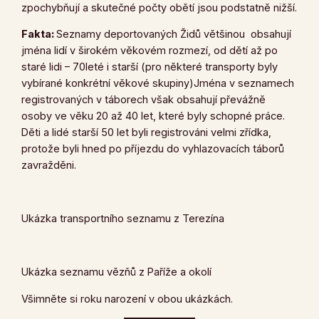
zpochybňují a skutečné počty obětí jsou podstatně nižší.
Fakta:
Seznamy deportovaných Židů většinou obsahují
jména lidí v širokém věkovém rozmezí, od dětí až po
staré lidi – 70leté i starší (pro některé transporty byly
vybírané konkrétní věkové skupiny)Jména v seznamech
registrovaných v táborech však obsahují převážně
osoby ve věku 20 až 40 let, které byly schopné práce.
Děti a lidé starší 50 let byli registrováni velmi zřídka,
protože byli hned po příjezdu do vyhlazovacích táborů
zavražděni.
Ukázka transportního seznamu z Terezína
Ukázka seznamu vězňů z Paříže a okolí
Všimněte si roku narození v obou ukázkách.