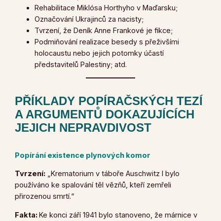
Rehabilitace Miklósa Horthyho v Maďarsku;
Označování Ukrajinců za nacisty;
Tvrzení, že Deník Anne Frankové je fikce;
Podmiňování realizace besedy s přeživšími
holocaustu nebo jejich potomky účastí
představitelů Palestiny; atd.
PŘÍKLADY POPÍRAČSKÝCH TEZÍ
A ARGUMENTŮ DOKAZUJÍCÍCH
JEJICH NEPRAVDIVOST
Popírání existence plynových komor
Tvrzení:
„Krematorium v ​​táboře Auschwitz I bylo
používáno ke spalování těl vězňů, kteří zemřeli
přirozenou smrtí.“
Fakta:
Ke konci září 1941 bylo stanoveno, že márnice v