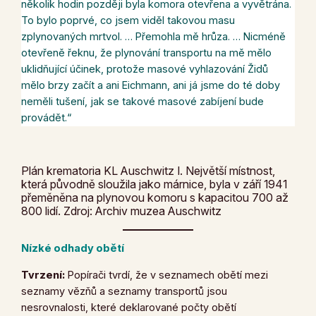
několik hodin později byla komora otevřena a vyvětrána.
To bylo poprvé, co jsem viděl takovou masu
zplynovaných mrtvol. … Přemohla mě hrůza. …
Nicméně
otevřeně řeknu, že plynování transportu na mě mělo
uklidňující účinek, protože masové vyhlazování Židů
mělo brzy začít a ani Eichmann, ani já jsme do té doby
neměli tušení, jak se takové masové zabíjení bude
provádět.“
Plán krematoria KL Auschwitz I. Největší místnost,
která původně sloužila jako márnice, byla v září 1941
přeměněna na plynovou komoru s kapacitou 700 až
800 lidí. Zdroj: Archiv muzea Auschwitz
Nízké odhady obětí
Tvrzení:
Popírači tvrdí, že v seznamech obětí mezi
seznamy vězňů a seznamy transportů jsou
nesrovnalosti, které deklarované počty obětí