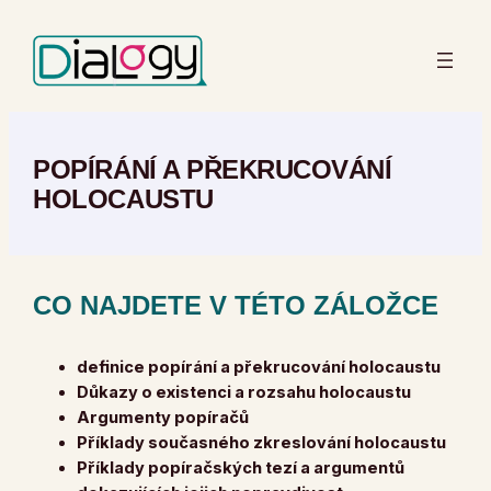
Prejsť
na
obsah
POPÍRÁNÍ A PŘEKRUCOVÁNÍ
HOLOCAUSTU
CO NAJDETE V TÉTO ZÁLOŽCE
definice popírání a překrucování holocaustu
Důkazy o existenci a rozsahu holocaustu
Argumenty popíračů
Příklady současného zkreslování holocaustu
Příklady popíračských tezí a argumentů