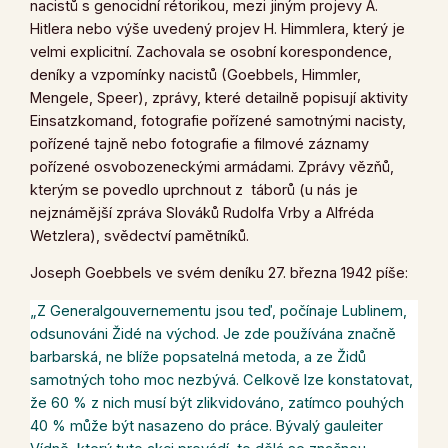
nacistů s genocidní rétorikou, mezi jiným projevy A.
Hitlera nebo výše uvedený projev H. Himmlera, který je
velmi explicitní. Zachovala se osobní korespondence,
deníky a vzpomínky nacistů (Goebbels, Himmler,
Mengele, Speer), zprávy, které detailně popisují aktivity
Einsatzkomand, fotografie pořízené samotnými nacisty,
pořízené tajně nebo fotografie a filmové záznamy
pořízené osvobozeneckými armádami. Zprávy vězňů,
kterým se povedlo uprchnout z táborů (u nás je
nejznámější zpráva Slováků Rudolfa Vrby a Alfréda
Wetzlera), svědectví pamětníků.
Joseph Goebbels ve svém deníku 27. března 1942 píše:
„
Z Generalgouvernementu jsou teď, počínaje Lublinem,
odsunováni Židé na východ. Je zde používána značně
barbarská, ne blíže popsatelná metoda, a ze Židů
samotných toho moc nezbývá. Celkově lze konstatovat,
že 60 % z nich musí být zlikvidováno, zatímco pouhých
40 % může být nasazeno do práce. Bývalý gauleiter