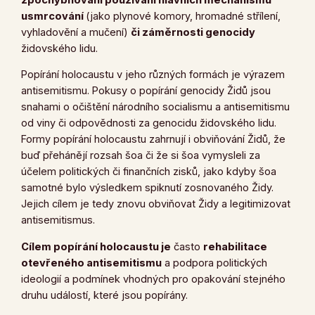
usmrcování
(jako plynové komory, hromadné střílení,
vyhladovění a mučení)
či záměrnosti genocidy
židovského lidu.
Popírání holocaustu v jeho různých formách je výrazem
antisemitismu. Pokusy o popírání genocidy Židů jsou
snahami o očištění národního socialismu a antisemitismu
od viny či odpovědnosti za genocidu židovského lidu.
Formy popírání holocaustu zahrnují i obviňování Židů, že
buď přehánějí rozsah šoa či že si šoa vymysleli za
účelem politických či finančních zisků, jako kdyby šoa
samotné bylo výsledkem spiknutí zosnovaného Židy.
Jejich cílem je tedy znovu obviňovat Židy a legitimizovat
antisemitismus.
Cílem popírání holocaustu je
často
rehabilitace
otevřeného antisemitismu
a podpora politických
ideologií a podmínek vhodných pro opakování stejného
druhu událostí, které jsou popírány.